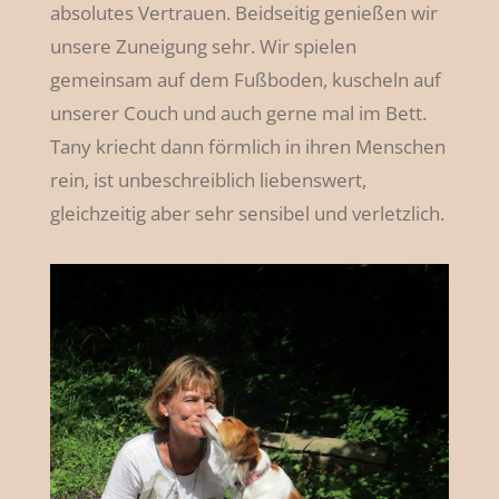
absolutes Vertrauen. Beidseitig genießen wir
unsere Zuneigung sehr. Wir spielen
gemeinsam auf dem Fußboden, kuscheln auf
unserer Couch und auch gerne mal im Bett.
Tany kriecht dann förmlich in ihren Menschen
rein, ist unbeschreiblich liebenswert,
gleichzeitig aber sehr sensibel und verletzlich.